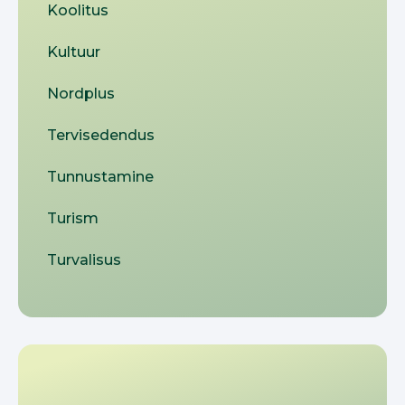
Koolitus
Kultuur
Nordplus
Tervisedendus
Tunnustamine
Turism
Turvalisus