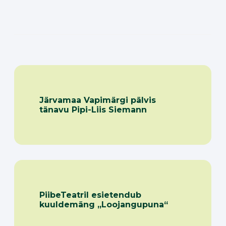
Järvamaa Vapimärgi pälvis
tänavu Pipi-Liis Siemann
PiibeTeatril esietendub
kuuldemäng „Loojangupuna“