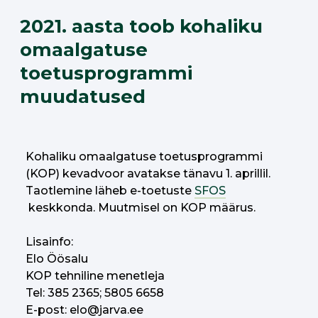
2021. aasta toob kohaliku
omaalgatuse
toetusprogrammi
muudatused
Kohaliku omaalgatuse toetusprogrammi
(KOP) kevadvoor avatakse tänavu 1. aprillil.
Taotlemine läheb e-toetuste
SFOS
keskkonda. Muutmisel on KOP määrus.
Lisainfo:
Elo Öösalu
KOP tehniline menetleja
Tel: 385 2365; 5805 6658
E-post: elo@jarva.ee