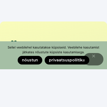
Liitu
Sellel veebilehel kasutatakse küpsiseid. Veebilehe kasutamist
uudiskirjaga
jätkates nõustute küpsiste kasutamisega.
nõustun
privaatsuspoliitika
Ära jää ilma värsketest uudistest, vajalikest
koolitustest ja toetuste infost
soovin liituda