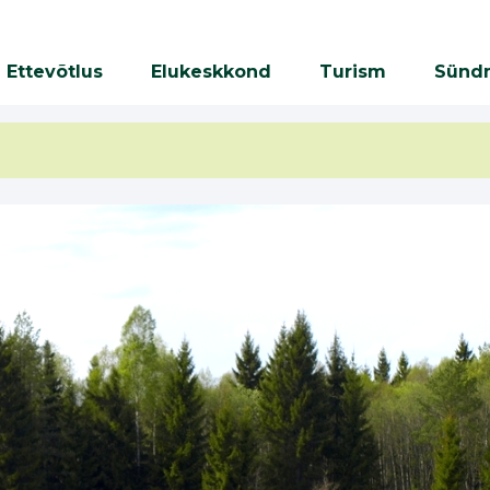
Ettevõtlus
Elukeskkond
Turism
Sünd