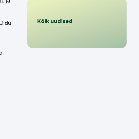
tu ja
Kõik uudised
Liidu
o.