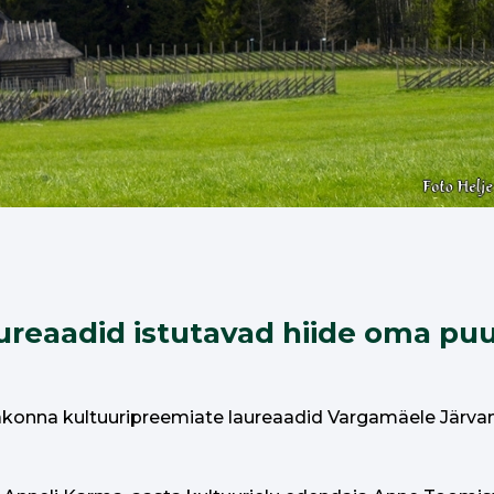
ureaadid istutavad hiide oma pu
 maakonna kultuuripreemiate laureaadid Vargamäele Järv