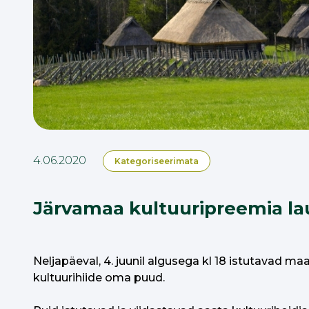
4.06.2020
Kategoriseerimata
Järvamaa kultuuripreemia la
Neljapäeval, 4. juunil algusega kl 18 istutavad
kultuurihiide oma puud.