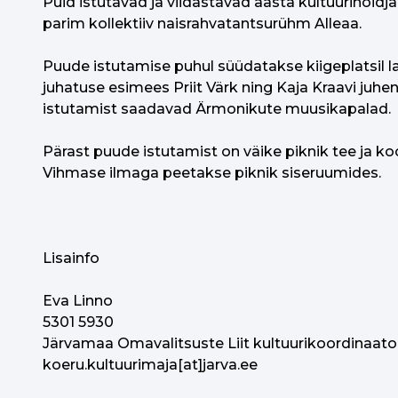
Puid istutavad ja viidastavad aasta kultuurihoidj
parim kollektiiv naisrahvatantsurühm Alleaa.
Puude istutamise puhul süüdatakse kiigeplatsil l
juhatuse esimees Priit Värk ning Kaja Kraavi j
istutamist saadavad Ärmonikute muusikapalad.
Pärast puude istutamist on väike piknik tee ja ko
Vihmase ilmaga peetakse piknik siseruumides.
Lisainfo
Eva Linno
5301 5930
Järvamaa Omavalitsuste Liit kultuurikoordinaato
koeru.kultuurimaja[at]jarva.ee