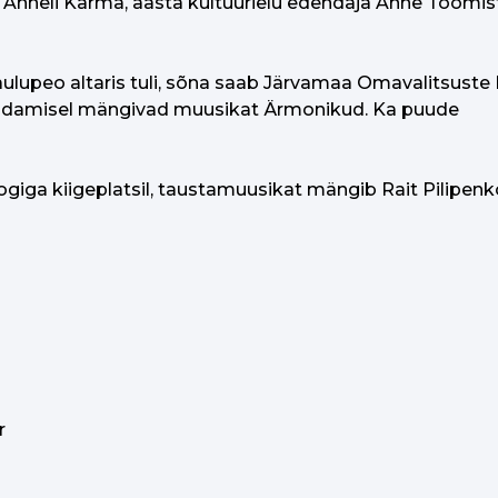
a Anneli Karma, aasta kultuurielu edendaja Anne Toomis
aulupeo altaris tuli, sõna saab Järvamaa Omavalitsuste 
uhendamisel mängivad muusikat Ärmonikud. Ka puude
ogiga kiigeplatsil, taustamuusikat mängib Rait Pilipenk
r