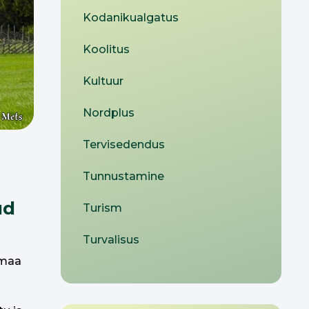
Kodanikualgatus
Koolitus
Kultuur
Nordplus
Tervisedendus
Tunnustamine
ud
Turism
Turvalisus
amaa