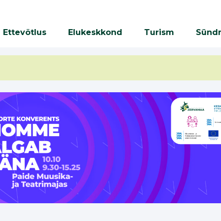
Ettevõtlus
Elukeskkond
Turism
Sünd