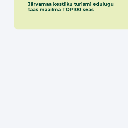
Järvamaa kestliku turismi edulugu
taas maailma TOP100 seas