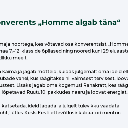
onverents „Homme algab täna“
trimaja noortega, kes võtavad osa konverentsist „Homm
a 7.–12. klasside õpilased ning noored kuni 29 eluaasta
likku meelt.
äima ja jagab mõtteid, kuidas julgemalt oma ideid ellu
bade vahel, kus räägitakse nii vaimsest tervisest, loov
ustest. Lisaks jagab oma kogemusi Rahakratt, kes rääg
a lõpetavad Ruutu10, pakkudes naeru ja loovat energiat
atsetada, ideid jagada ja julgelt tulevikku vaadata.
ht,“ ütles Kesk-Eesti ettevõtlusinkubaatori mentor-