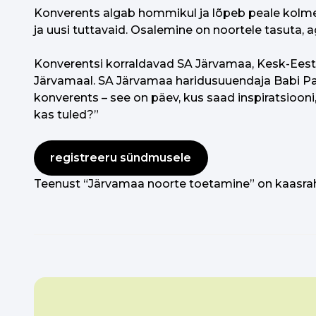
Konverents algab hommikul ja lõpeb peale kolme, p
ja uusi tuttavaid. Osalemine on noortele tasuta, a
Konverentsi korraldavad SA Järvamaa, Kesk-Eesti
Järvamaal. SA Järvamaa haridusuuendaja Babi Paat
konverents – see on päev, kus saad inspiratsiooni
kas tuled?”
registreeru sündmusele
Teenust “Järvamaa noorte toetamine” on kaasra