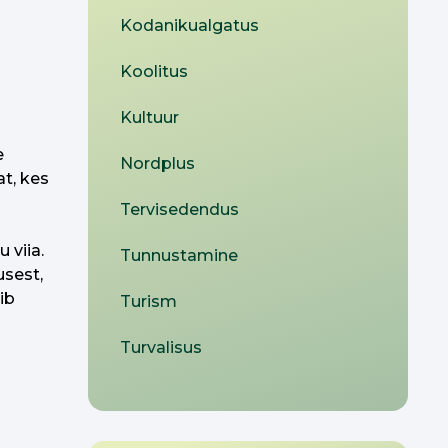
Kodanikualgatus
Koolitus
Kultuur
e
Nordplus
t, kes
Tervisedendus
 viia.
Tunnustamine
usest,
ib
Turism
.
Turvalisus