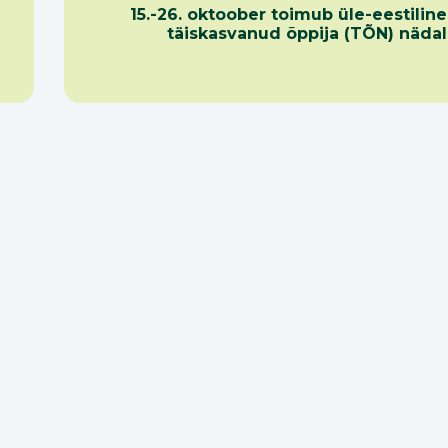
15.-26. oktoober toimub üle-eestiline
täiskasvanud õppija (TÕN) nädal