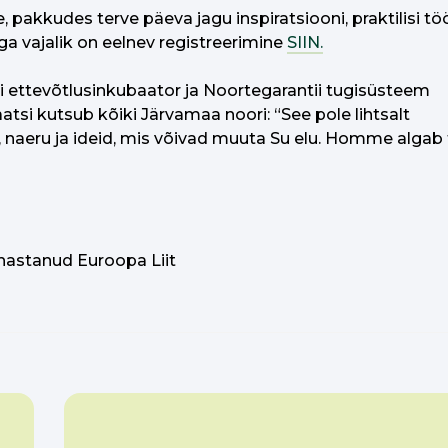
akkudes terve päeva jagu inspiratsiooni, praktilisi töö
ga vajalik on eelnev registreerimine
SIIN.
 ettevõtlusinkubaator ja Noortegarantii tugisüsteem
si kutsub kõiki Järvamaa noori: “See pole lihtsalt
, naeru ja ideid, mis võivad muuta Su elu. Homme algab 
hastanud Euroopa Liit