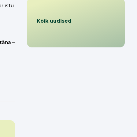
riistu
Kõik uudised
täna –