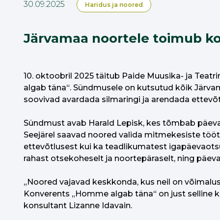
30.09.2025
Haridus ja noored
Järvamaa noortele toimub k
10. oktoobril 2025 täitub Paide Muusika- ja Tea
algab täna“. Sündmusele on kutsutud kõik Järvama
soovivad avardada silmaringi ja arendada ettevõt
Sündmust avab Harald Lepisk, kes tõmbab päeva k
Seejärel saavad noored valida mitmekesiste töötu
ettevõtlusest kui ka teadlikumatest igapäevaots
rahast otsekoheselt ja noortepäraselt, ning päev
„Noored vajavad keskkonda, kus neil on võimalus k
Konverents „Homme algab täna“ on just selline ko
konsultant Lizanne Idavain.