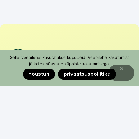
Liitu
Sellel veebilehel kasutatakse küpsiseid. Veebilehe kasutamist
uudiskirjaga
jätkates nõustute küpsiste kasutamisega.
nõustun
privaatsuspoliitika
Ära jää ilma värsketest uudistest, vajalikest
koolitustest ja toetuste infost
soovin liituda