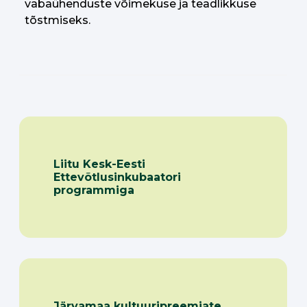
vabaühenduste võimekuse ja teadlikkuse
tõstmiseks.
Liitu Kesk-Eesti
Ettevõtlusinkubaatori
programmiga
Järvamaa kultuuripreemiate