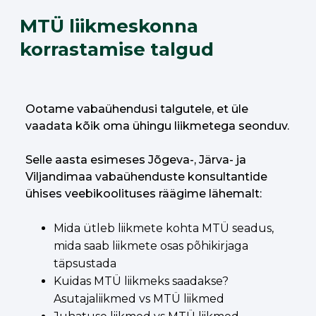
MTÜ liikmeskonna
korrastamise talgud
Ootame vabaühendusi talgutele, et üle
vaadata kõik oma ühingu liikmetega seonduv.
Selle aasta esimeses Jõgeva-, Järva- ja
Viljandimaa vabaühenduste konsultantide
ühises veebikoolituses räägime lähemalt:
Mida ütleb liikmete kohta MTÜ seadus,
mida saab liikmete osas põhikirjaga
täpsustada
Kuidas MTÜ liikmeks saadakse?
Asutajaliikmed vs MTÜ liikmed