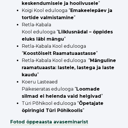
keskendumisele ja hoolivusele
”
Koigi Kool edulooga “
Emakeelepäev ja
tortide valmistamine
”
Retla-Kabala
Kool edulooga “
Liiklusnädal – õppides
eluks läbi mängu
”
Retla-Kabala Kool edulooga
“
Koostöiselt Raamatuaastasse
”
Retla-Kabala Kool edulooga “
Mänguline
raamatuaasta: lastele, lastega ja laste
kaudu
”
Koeru Lasteaed
Päikeseratas edulooga “
Loomade
silmad ei helenda vaid helgivad
”
Türi Põhikool edulooga “
Õpetajate
õpiringid Türi Põhikoolis
”
Fotod õppeaasta avaseminarist