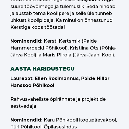
suure töövõimega ja tulemuslik. Seda hindab
ja austab tema koolipere ja selle üle tunneb
uhkust koolipidaja. Ka minul on õnnestunud
Kerstiga koos töötada!
Nominendid:
Kersti Kertsmik (Paide
Hammerbecki Põhikool), Kristiina Ots (Põhja-
Järva Kool) ja Maris Piiroja (Järva-Jaani Kool).
AASTA HARIDUSTEGU
Laureaat: Ellen Rosimannus, Paide Hillar
Hanssoo Põhikool
Rahvusvaheliste õpirännete ja projektide
eestvedaja
Nominendid:
Käru Põhikooli kogupäevakool,
Türi Põhikooli Õpilasesindus