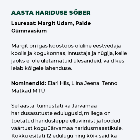
AASTA HARIDUSE SÕBER
Laureaat: Margit Udam, Paide
Gümnaasium
Margit on igas koostöös oluline eestvedaja
koolis ja kogukonnas, innustaja ja nügija, kelle
jaoks ei ole ületamatuid ülesandeid, vaid kes
leiab kõigele lahenduse.
Nominendid:
Elari Hiis, Liina Jeena, Tenno
Matkad MTÜ
Sel aastal tunnustati ka Järvamaa
haridusasutuste edulugusid, millega on
toetatud haridusleppe elluviimist ja loodud
väärtust kogu Järvamaa haridusmaastikule.
Kokku esitati 12 edulugu ning kõik said ka