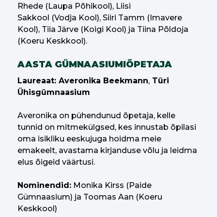
Rhede (Laupa Põhikool), Liisi
Sakkool (Vodja Kool), Siiri Tamm (Imavere
Kool), Tiia Järve (Koigi Kool) ja Tiina Põldoja
(Koeru Keskkool).
AASTA GÜMNAASIUMIÕPETAJA
Laureaat: Averonika Beekmann
,
Türi
Ühisgümnaasium
Averonika on pühendunud õpetaja, kelle
tunnid on mitmekülgsed, kes innustab õpilasi
oma isikliku eeskujuga hoidma meie
emakeelt, avastama kirjanduse võlu ja leidma
elus õigeid väärtusi.
Nominendid:
Monika Kirss (Paide
Gümnaasium) ja Toomas Aan (Koeru
Keskkool)