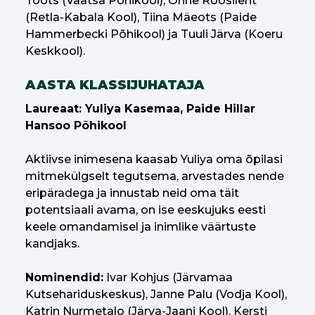
Toots (Väätsa Põhikool), Õnne Roosileht
(Retla-Kabala Kool), Tiina Mäeots (Paide
Hammerbecki Põhikool) ja Tuuli Järva (Koeru
Keskkool).
AASTA KLASSIJUHATAJA
Laureaat: Yuliya Kasemaa, Paide Hillar
Hansoo Põhikool
Aktiivse inimesena kaasab Yuliya oma õpilasi
mitmekülgselt tegutsema, arvestades nende
eripäradega ja innustab neid oma täit
potentsiaali avama, on ise eeskujuks eesti
keele omandamisel ja inimlike väärtuste
kandjaks.
Nominendid:
Ivar Kohjus (Järvamaa
Kutsehariduskeskus), Janne Palu (Vodja Kool),
Katrin Nurmetalo (Järva-Jaani Kool), Kersti