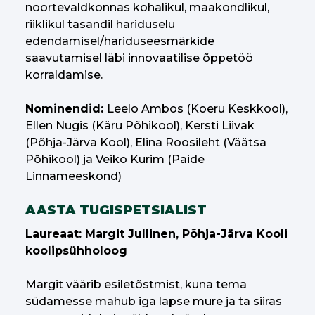
noortevaldkonnas kohalikul, maakondlikul,
riiklikul tasandil hariduselu
edendamisel/hariduseesmärkide
saavutamisel läbi innovaatilise õppetöö
korraldamise.
Nominendid:
Leelo Ambos (Koeru Keskkool),
Ellen Nugis (Käru Põhikool), Kersti Liivak
(Põhja-Järva Kool), Elina Roosileht (Väätsa
Põhikool) ja Veiko Kurim (Paide
Linnameeskond)
AASTA TUGISPETSIALIST
Laureaat: Margit Jullinen, Põhja-Järva Kooli
koolipsühholoog
Margit väärib esiletõstmist, kuna tema
südamesse mahub iga lapse mure ja ta siiras