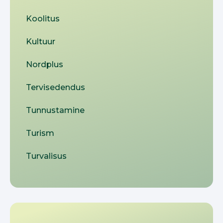
Koolitus
Kultuur
Nordplus
Tervisedendus
Tunnustamine
Turism
Turvalisus