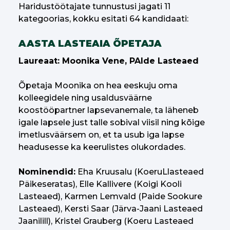
Haridustöötajate tunnustusi jagati 11
kategoorias, kokku esitati 64 kandidaati:
AASTA LASTEAIA ÕPETAJA
Laureaat: Moonika Vene, PAIde Lasteaed
Õpetaja Moonika on hea eeskuju oma
kolleegidele ning usaldusväärne
koostööpartner lapsevanemale, ta läheneb
igale lapsele just talle sobival viisil ning kõige
imetlusväärsem on, et ta usub iga lapse
headusesse ka keerulistes olukordades.
Nominendid:
Eha Kruusalu (KoeruLlasteaed
Päikeseratas), Elle Kallivere (Koigi Kooli
Lasteaed), Karmen Lemvald (Paide Sookure
Lasteaed), Kersti Saar (Järva-Jaani Lasteaed
Jaanilill), Kristel Grauberg (Koeru Lasteaed