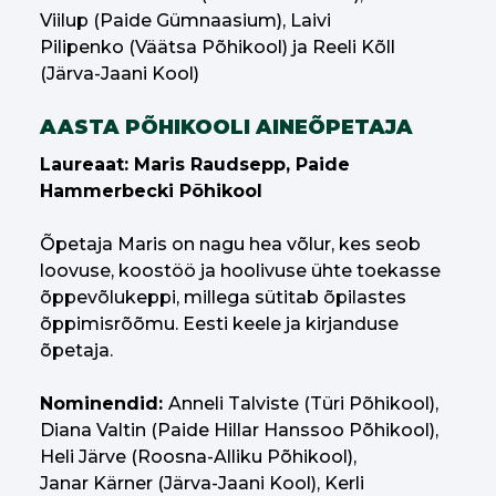
Viilup (Paide Gümnaasium), Laivi
Pilipenko (Väätsa Põhikool) ja Reeli Kõll
(Järva-Jaani Kool)
AASTA PÕHIKOOLI AINEÕPETAJA
Laureaat: Maris Raudsepp, Paide
Hammerbecki Põhikool
Õpetaja Maris on nagu hea võlur, kes seob
loovuse, koostöö ja hoolivuse ühte toekasse
õppevõlukeppi, millega sütitab õpilastes
õppimisrõõmu. Eesti keele ja kirjanduse
õpetaja.
Nominendid:
Anneli Talviste (Türi Põhikool),
Diana Valtin (Paide Hillar Hanssoo Põhikool),
Heli Järve (Roosna-Alliku Põhikool),
Janar Kärner (Järva-Jaani Kool), Kerli