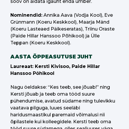
soov on aidata igaüht enda ümber.
Nominendid:
Annika Aava (Vodja Kool), Eve
Grünmann (Koeru Keskkool), Maarja Mänd
(Koeru Lasteaed Päikeseratas), Triinu Oraste
(Paide Hillar Hanssoo Põhikool) ja Ülle
Teppan (Koeru Keskkool).
AASTA ÕPPEASUTUSE JUHT
Laureaat: Kersti Kivisoo, Paide Hillar
Hanssoo Põhikool
Nagu öeldakse: “Kes teeb, see jõuab!” ning
Kersti jõuab ja teeb oma tööd suure
pühendumise, avatud südame ning tulevikku
vaatava pilguga, luues seeläbi
haridusmaastikul paremaid võimalusi nii
õpilastele kui kolleegidele. Kersti teeb oma
tööd suure südamega, olles sealjuures väga