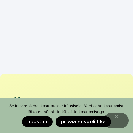
Liitu
Sellel veebilehel kasutatakse küpsiseid. Veebilehe kasutamist
uudiskirjaga
jätkates nõustute küpsiste kasutamisega.
nõustun
privaatsuspoliitika
Ära jää ilma värsketest uudistest, vajalikest