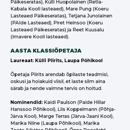
Päikeseratas), Külli Huopolainen (Retla-
Kabala Kooli lasteaed), Mare Pung (Koeru
Lasteaed Päikeseratas), Tetjana Junolainen
(PAIde Lasteaed), Piret Heinsoo (Koeru
Lasteaed Päikeseratas) ja Reet Kuusalu
(Imavere Kooli lasteaed).
AASTA KLASSIÕPETAJA
Laureaat: Külli Piirits, Laupa Põhikool
Õpetaja Piirits arendab õpilaste teadmisi,
oskusi ja hoiakuid viisil, et laste silm aina
särab ja nende vaimne tervis on hoitud.
Nominendid:
Kaidi Paulson (Paide Hillar
Hanssoo Põhikool), Liis Koppelmann (Põhja-
Järva Kool), Marge Terras (Järva-Jaani Kool),
Marika Niine (Laupa Põhikool), Marika