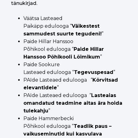
tänukirjad.
Väätsa Lasteaed
Paikäpp edulooga “
Väikestest
sammudest suurte tegudeni!
”
Paide Hillar Hanssoo
Põhikool edulooga “
Paide Hillar
Hanssoo Põhikooli Lõimikum
”
Paide Sookure
Lasteaed edulooga “
Tegevuspesad
”
PAIde Lasteaed edulooga “
Kõrvitsad
elevantidele
”
PAIde Lasteaed edulooga “
Lasteaias
omandatud teadmine aitas ära hoida
tulekahju
”
Paide Hammerbecki
Põhikool edulooga “
Teadlik paus –
vaikuseminutid kui kasvulava