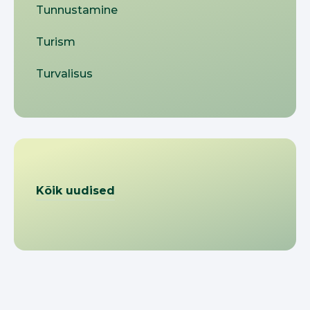
Tunnustamine
Turism
Turvalisus
Kõik uudised