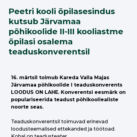
Peetri kooli õpilasesindus
kutsub Järvamaa
põhikoolide II-III kooliastme
õpilasi osalema
teaduskonverentsil
16. märtsil toimub Kareda Valla Majas
Järvamaa põhikoolide I teaduskonverents
LOODUS ON LAHE. Konverentsi eesmärk on
populariseerida teadust põhikooliealiste
noorte seas.
Teaduskonverentsil toimuvad erinevad
loodusteemalised ettekanded ja töötoad.
Kohal on teadusteater.