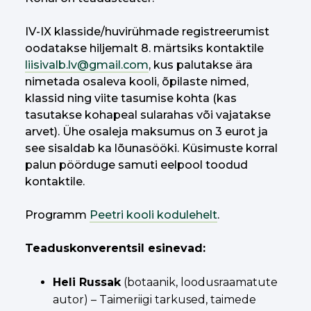
IV-IX klasside/huvirühmade registreerumist
oodatakse hiljemalt 8. märtsiks kontaktile
liisivalb.lv@gmail.com
, kus palutakse ära
nimetada osaleva kooli, õpilaste nimed,
klassid ning viite tasumise kohta (kas
tasutakse kohapeal sularahas või vajatakse
arvet). Ühe osaleja maksumus on 3 eurot ja
see sisaldab ka lõunasööki. Küsimuste korral
palun pöörduge samuti eelpool toodud
kontaktile.
Programm
Peetri kooli kodulehelt
.
Teaduskonverentsil esinevad:
Heli Russak
(botaanik, loodusraamatute
autor) – Taimeriigi tarkused, taimede