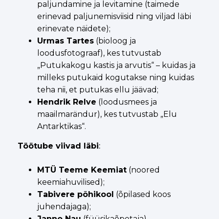
paljundamine ja levitamine (taimede
erinevad paljunemisviisid ning viljad läbi
erinevate näidete);
Urmas Tartes
(bioloog ja
loodusfotograaf), kes tutvustab
„Putukakogu kastis ja arvutis“ – kuidas ja
milleks putukaid kogutakse ning kuidas
teha nii, et putukas ellu jäävad;
Hendrik Relve
(loodusmees ja
maailmarändur), kes tutvustab „Elu
Antarktikas“.
Töötube viivad läbi
:
MTÜ Teeme Keemiat
(noored
keemiahuvilised);
Tabivere põhikool
(õpilased koos
juhendajaga);
Janno Nau
(füüsikaõpetaja).