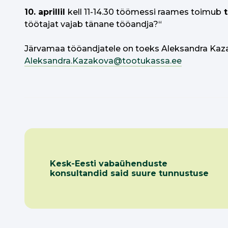
10. aprillil
kell 11-14.30 töömessi raames toimub
t
töötajat vajab tänane tööandja?“
Järvamaa tööandjatele on toeks Aleksandra Kaz
Aleksandra.Kazakova@tootukassa.ee
Kesk-Eesti vabaühenduste
konsultandid said suure tunnustuse