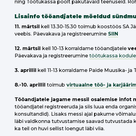
ning Töötukassa poolt pakutavaid teenuseid. Ro
Lisainfo tööandjatele mõeldud sündmu
11. märtsil
kell 13.30-15.30
toimub koostöös SA J
veebis.
Päevakava ja registreerumine
SIIN
12. märtsil
kell 10-13 korraldame tööandjatele
ve
Päevakava ja registreerumine
töötukassa kodule
3. aprillil
kell 11-13 korraldame Paide Muusika- ja 
8.-10. aprillil
toimub
virtuaalne töö- ja karjäär
Tööandjatele jagame messil osalemise infot 
tööandjatel registreeruda ja siis luua enda organ
konsultandid).
Lisaks messi ajal pakume võimalus
läbi valdkonna tutvustamise saavad tutvustada k
ka teil on huvi sellist loengut läbi viia.