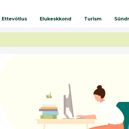
Ettevõtlus
Elukeskkond
Turism
Sünd