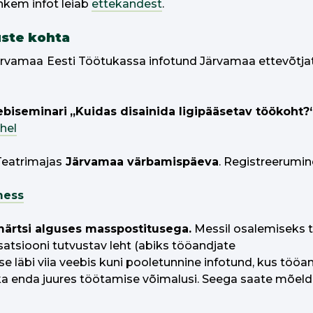
hkem infot leiab
ettekandest
.
ste kohta
ärvamaa
Eesti Töötukassa infotund Järvamaa ettevõtja
ebiseminari
„Kuidas disainida ligipääsetav töökoht?
hel
Teatrimajas
Järvamaa värbamispäeva
. Registreerumi
imess
märtsi alguses masspostitusega.
Messil osalemiseks 
isatsiooni tutvustav leht (abiks tööandjate
e läbi viia veebis kuni pooletunnine infotund, kus tööa
a enda juures töötamise võimalusi. Seega saate mõeld