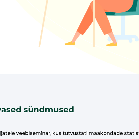
evased sündmused
atele veebiseminar, kus tutvustati maakondade statis