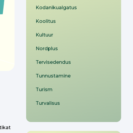
Kodanikualgatus
Koolitus
Kultuur
Nordplus
Tervisedendus
Tunnustamine
Turism
Turvalisus
tikat