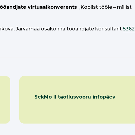
ööandjate virtuaalkonverents
„Koolist tööle – millist
akova, Järvamaa osakonna tööandjate konsultant
5362
SekMo II taotlusvooru infopäev