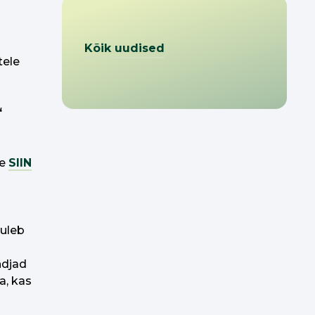
Kõik uudised
tele
“
ne
SIIN
tuleb
ndjad
a, kas